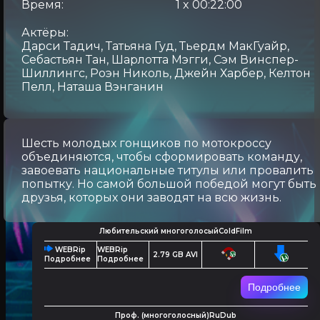
Время:
1 x 00:22:00
Актёры:
Дарси Тадич, Татьяна Гуд, Тьердм МакГуайр,
Себастьян Тан, Шарлотта Мэгги, Сэм Винспер-
Шиллингс, Роэн Николь, Джейн Харбер, Келтон
Пелл, Наташа Вэнганин
Шесть молодых гонщиков по мотокроссу
объединяются, чтобы сформировать команду,
завоевать национальные титулы или провалить
попытку. Но самой большой победой могут быть
друзья, которых они заводят на всю жизнь.
Любительский многоголосыйColdFilm
WEBRip
WEBRip
2.79 GB AVI
Подробнее
Подробнее
Подробнее
Проф. (многоголосный)RuDub