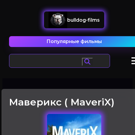
bulldog-films
Популярные фильмы
Маверикс ( MaveriX)