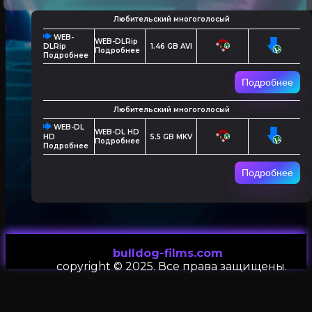
Любительский многоголосый
WEB-
WEB-DLRip
1.46 GB AVI
DLRip
Подробнее
Подробнее
Подробнее
Любительский многоголосый
WEB-DL
WEB-DL HD
5.5 GB MKV
HD
Подробнее
Подробнее
Подробнее
bulldog-films.com
сopyright © 2025. Все права защищены.