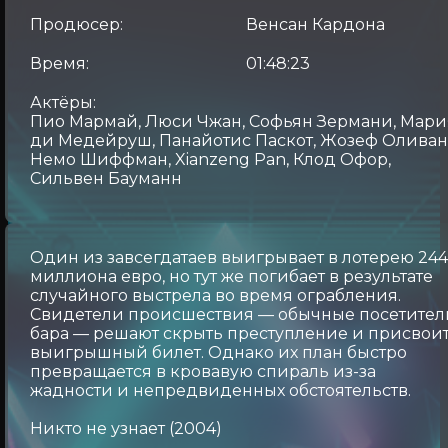
Продюсер:
Венсан Кардона
Время:
01:48:23
Актёры:
Пио Мармай, Люси Чжан, Софьян Зермани, Мари
ди Медейруш, Панайотис Паскот, Жозеф Оливан
Немо Шиффман, Xianzeng Pan, Клод Офор,
Сильвен Бауманн
Один из завсегдатаев выигрывает в лотерею 24
миллиона евро, но тут же погибает в результате
случайного выстрела во время ограбления.
Свидетели происшествия — обычные посетител
бара — решают скрыть преступление и присвои
выигрышный билет. Однако их план быстро
превращается в кровавую спираль из-за
жадности и непредвиденных обстоятельств.
Никто не узнает (2004)