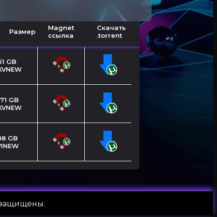
Magnet
Скачать
Размер
ссылка
.torrent
61 GB
KVNEW
.71 GB
KVNEW
88 GB
VINEW
а защищены.