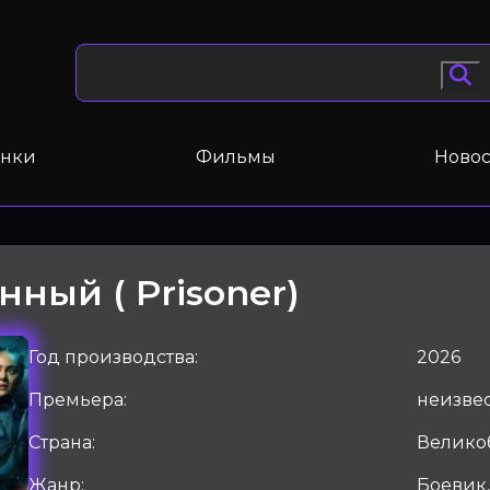
нки
Фильмы
Новос
ный ( Prisoner)
Год производства:
2026
Премьера:
неизве
Страна:
Велико
Жанр:
Боевик