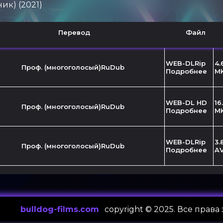
ик) (2021)
Перевод
Файл
WEB-DLRip
4.
Проф. (многоголосый)RuDub
Подробнее
M
WEB-DL HD
16
Проф. (многоголосый)RuDub
Подробнее
M
WEB-DLRip
3.
Проф. (многоголосый)RuDub
Подробнее
A
bulldog-films.com
сopyright © 2025. Все прав