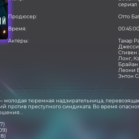
сериал
Продюсер:
Отто Ба
Время:
00:45:0
Актёры:
Тахар Р
Джессик
Стивен
Лонг, К
Брайан
Леони Б
Энтон 
— молодая тюремная надзирательница, перевозяща
ий против преступного синдиката. Во время опасн
ношения…
7)
09)
8)