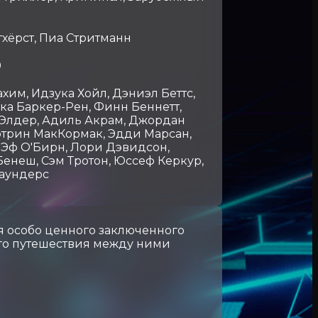
тхёрст, Пиа Стритманн
0
ахим, Идзука Хойл, Дэниэл Беттс,
а Баркер-Рен, Финн Беннетт,
 Элдер, Адиль Акрам, Джордан
этрин МакКормак, Эдди Марсан,
 Эф О'Бирн, Лори Дэвидсон,
енеш, Сэм Тротон, Юссеф Керкур,
Саундерс
я особо ценного заключенного
ого путешествия между ними