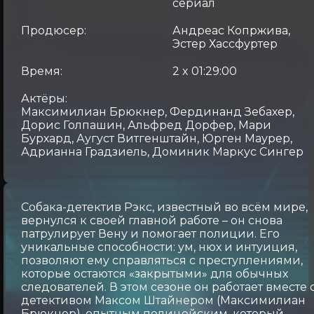
сериал
Продюсер:
Андреас Копржива,
Эстер Хассфуртер
Время:
2 x 01:29:00
Актёры:
Максимилиан Брюкнер, Фердинанд Зебахер,
Дорис Голпашин, Альфред Дорфер, Мари
Бурхард, Аугуст Витгенштайн, Юрген Маурер,
Адрианна Градзиель, Доминик Маркус Сингер
Собака-детектив Рэкс, известный во всём мире,
вернулся к своей главной работе – он снова
патрулирует Вену и помогает полиции. Его
уникальные способности: ум, нюх и интуиция,
позволяют ему справляться с преступлениями,
которые остаются «закрытыми» для обычных
следователей. В этом сезоне он работает вместе 
детективом Максом Штайнером (Максимилиан
Брюкнер), опытным полицейским, который