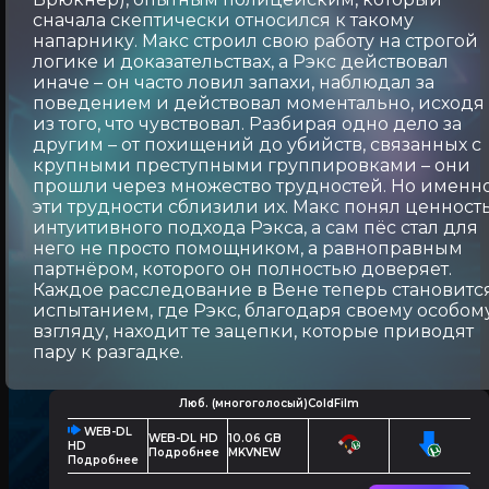
сначала скептически относился к такому
напарнику. Макс строил свою работу на строгой
логике и доказательствах, а Рэкс действовал
иначе – он часто ловил запахи, наблюдал за
поведением и действовал моментально, исходя
из того, что чувствовал. Разбирая одно дело за
другим – от похищений до убийств, связанных с
крупными преступными группировками – они
прошли через множество трудностей. Но именн
эти трудности сблизили их. Макс понял ценност
интуитивного подхода Рэкса, а сам пёс стал для
него не просто помощником, а равноправным
партнёром, которого он полностью доверяет.
Каждое расследование в Вене теперь становитс
испытанием, где Рэкс, благодаря своему особом
взгляду, находит те зацепки, которые приводят
пару к разгадке.
Люб. (многоголосый)ColdFilm
WEB-DL
WEB-DL HD
10.06 GB
HD
Подробнее
MKVNEW
Подробнее