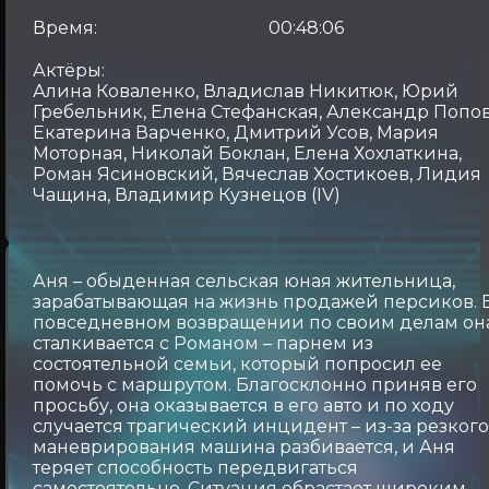
Время:
00:48:06
Актёры:
Алина Коваленко, Владислав Никитюк, Юрий
Гребельник, Елена Стефанская, Александр Попов
Екатерина Варченко, Дмитрий Усов, Мария
Моторная, Николай Боклан, Елена Хохлаткина,
Роман Ясиновский, Вячеслав Хостикоев, Лидия
Чащина, Владимир Кузнецов (IV)
Аня – обыденная сельская юная жительница,
зарабатывающая на жизнь продажей персиков. 
повседневном возвращении по своим делам он
сталкивается с Романом – парнем из
состоятельной семьи, который попросил ее
помочь с маршрутом. Благосклонно приняв его
просьбу, она оказывается в его авто и по ходу
случается трагический инцидент – из-за резког
маневрирования машина разбивается, и Аня
теряет способность передвигаться
самостоятельно. Ситуация обрастает широким