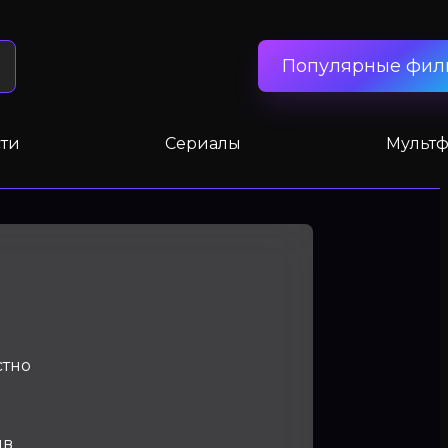
Популярные фил
ти
Сериалы
Мульт
стно
ив