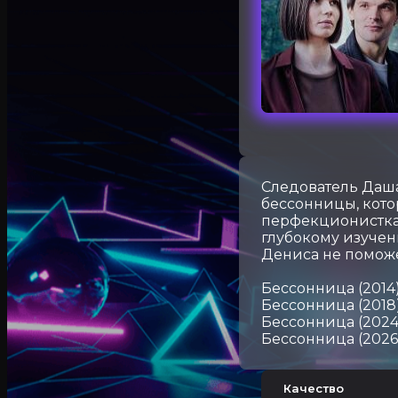
Следователь Даш
бессонницы, кото
перфекционистка 
глубокому изучен
Дениса не помож
Бессонница (2014
Бессонница (2018
Бессонница (2024
Бессонница (2026
Качество