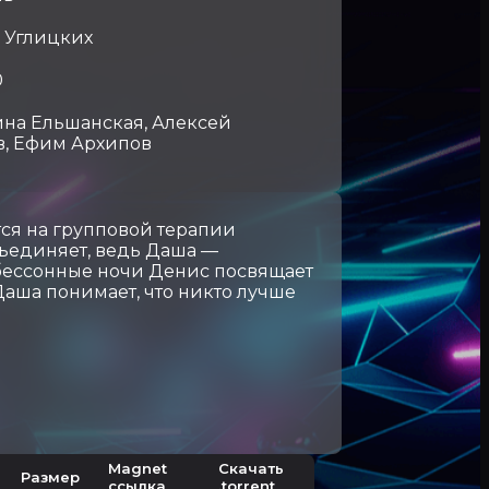
 Углицких
0
ина Ельшанская, Алексей
в, Ефим Архипов
ся на групповой терапии
бъединяет, ведь Даша —
 бессонные ночи Денис посвящает
Даша понимает, что никто лучше
Magnet
Скачать
Размер
ссылка
.torrent