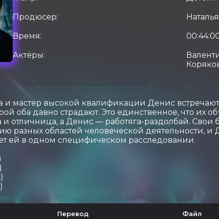
Продюсер:
Наталья
Время:
00:44:0
Актёры:
Валент
Коряко
а и мастер высокой квалификации Денис встречают
рой оба давно страдают. Это единственное, что их о
и отличница, а Денис — работяга-раздолбай. Свои
ию разных областей человеческой деятельности, и 
ет ей в одном специфическом расследовании.
)
)
)
)
Перевод
Файл