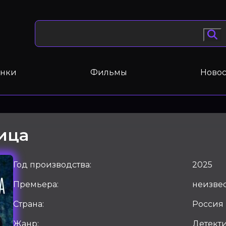
нки
Фильмы
Новос
ица
Год производства:
2025
Премьера:
неизве
Страна:
Россия
Жанр:
Детект