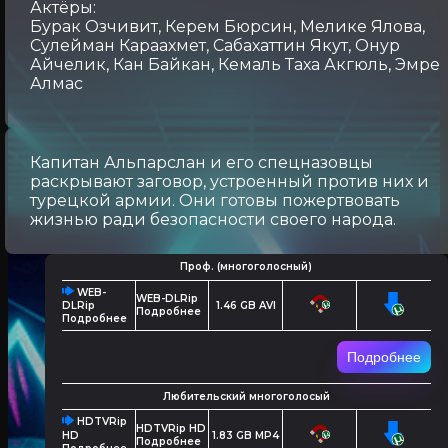
Актёры:
Бурак Озчивит, Керем Бюрсин, Мелике Ялова,
Сулейман Караахмет, Сабахаттин Якут, Онур
Айчелик, Кан Байкан, Кемаль Таха Акгюль, Эмре
Алмас
Капитан Альпарслан и его спецназовцы
раскрывают заговор, устроенный против них и
турецкой армии. Они готовы пожертвовать
жизнью ради безопасности своего народа.
Проф. (многоголосный)
WEB-
WEB-DLRip
1.46 GB AVI
DLRip
Подробнее
Подробнее
Подробнее
Любительский многоголосый
HDTVRip
HDTVRip HD
1.83 GB MP4
HD
Подробнее