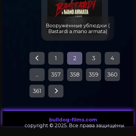
Вооружённые ублюдки (
Bastardi a mano armata)
1
2
3
4
...
357
358
359
360
361
bulldog-films.com
сopyright © 2025. Все права защищены.