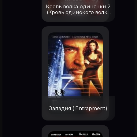
Кровь волка-одиночки 2
(Кровь одинокого волка
2) ( Koro no chi Level 2
(The Blood of Wolves II))
Западня ( Entrapment)