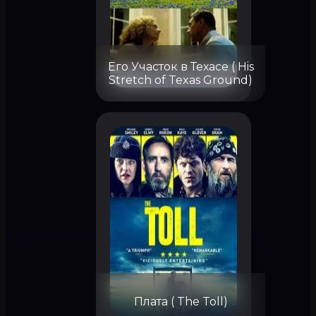
Его Участок в Техасе ( His
Stretch of Texas Ground)
Плата ( The Toll)